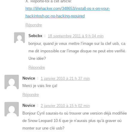
X. Reporte-toi à cet article:
http://lifehacker.com/348653/install-os-x-on-your-
hackintosh-pc-no-hacking-required
Répondre
Sebcbx
18 septembre 2011 à 9 h 04 min
bonjour, quand je veux mettre l’image sur la clef usb, ca
me dit impossible car l’image disque ne peut etre verifié.
Une idée?
Répondre
Novice
1 janvier 2010 à 21 h 37 min
Merci je vais lire ça!
Répondre
Novice
2 janvier 2010 à 15 h 02 min
Bonjour Cyril saurais-tu où trouver une version déjà modifiée
de Snow Leopard 10.6 que je n’aurais plus qu’à graver où
monter sur une clé usb?