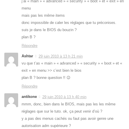
j’ai « main » « advanced » « security » « boot » et « exit » en
menu
mais pas les même items
donc impossible de caler les réglages que tu préconises.
suis je dans le BIOS du bouzin ?
plan B ?
Répondre
Ashtar
29 juin 2010 à 13 h 21 min
vu que t’as « main » « advanced » « security » « boot » et «
exit » en menu >> c’est bien le bios
plan B ? bonne question !! 😉
Répondre
antikone
29 juin 2010 à 13 h 40 min
mmm, donc, bien dans le BIOS, mais pas les les même
réglages que sur le tuto. ok, ça peut venir d’où ?
y a pas des menus cachés ou faut pas avoir genre une
autorisation adm supérieure ?