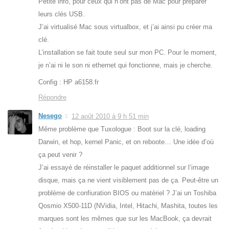
Petite info, pour ceux qui n’ont pas de Mac pour préparer
leurs clés USB.
J’ai virtualisé Mac sous virtualbox, et j’ai ainsi pu créer ma
clé.
L’installation se fait toute seul sur mon PC. Pour le moment,
je n’ai ni le son ni ethernet qui fonctionne, mais je cherche.
Config : HP a6158.fr
Répondre
Nesego
12 août 2010 à 9 h 51 min
Même problème que Tuxologue : Boot sur la clé, loading
Darwin, et hop, kernel Panic, et on reboote… Une idée d’où
ça peut venir ?
J’ai essayé de réinstaller le paquet additionnel sur l’image
disque, mais ça ne vient visiblement pas de ça. Peut-être un
problème de confiuration BIOS ou matériel ? J’ai un Toshiba
Qosmio X500-11D (NVidia, Intel, Hitachi, Mashita, toutes les
marques sont les mêmes que sur les MacBook, ça devrait