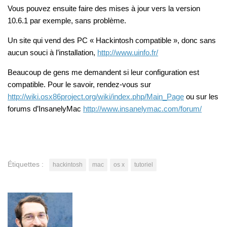
Vous pouvez ensuite faire des mises à jour vers la version
10.6.1 par exemple, sans problème.
Un site qui vend des PC « Hackintosh compatible », donc sans
aucun souci à l’installation,
http://www.uinfo.fr/
Beaucoup de gens me demandent si leur configuration est
compatible. Pour le savoir, rendez-vous sur
http://wiki.osx86project.org/wiki/index.php/Main_Page
ou sur les
forums d’InsanelyMac
http://www.insanelymac.com/forum/
Étiquettes :
hackintosh
mac
os x
tutoriel