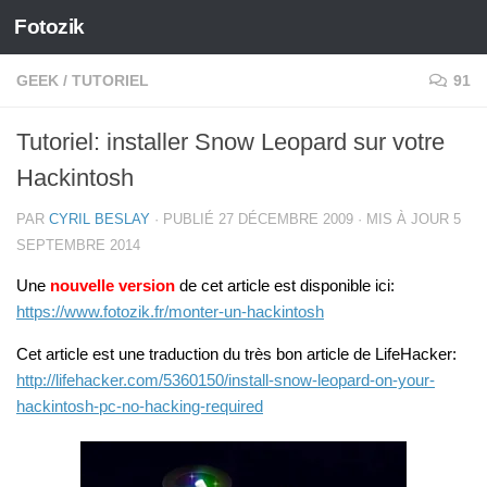
Fotozik
Skip to content
GEEK
/
TUTORIEL
91
Tutoriel: installer Snow Leopard sur votre
Hackintosh
PAR
CYRIL BESLAY
· PUBLIÉ
27 DÉCEMBRE 2009
· MIS À JOUR
5
SEPTEMBRE 2014
Une
nouvelle version
de cet article est disponible ici:
https://www.fotozik.fr/monter-un-hackintosh
Cet article est une traduction du très bon article de LifeHacker:
http://lifehacker.com/5360150/install-snow-leopard-on-your-
hackintosh-pc-no-hacking-required