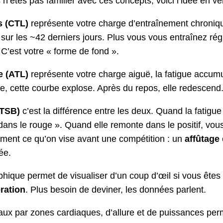
 n’êtes pas familier avec ces concepts, voici l’idée en ve
s (CTL)
représente votre charge d’entraînement chroniqu
sur les ~42 derniers jours. Plus vous vous entraînez rég
C’est votre « forme de fond ».
e (ATL)
représente votre charge aiguë, la fatigue accumu
, cette courbe explose. Après du repos, elle redescend
(TSB)
c’est la différence entre les deux. Quand la fatigue
dans le rouge ». Quand elle remonte dans le positif, vous
ment ce qu’on vise avant une compétition : un
affûtage
ée.
hique permet de visualiser d’un coup d’œil si vous ête
ration
. Plus besoin de deviner, les données parlent.
aux par zones cardiaques, d’allure et de puissances perm