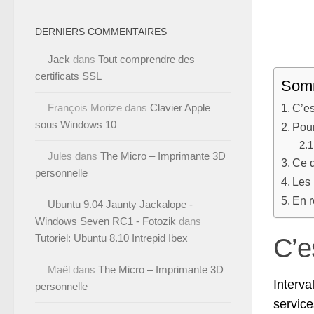
DERNIERS COMMENTAIRES
Jack
dans
Tout comprendre des
certificats SSL
Som
François Morize
dans
Clavier Apple
C’es
sous Windows 10
Pour
Jules
dans
The Micro – Imprimante 3D
Ce q
personnelle
Les 
En 
Ubuntu 9.04 Jaunty Jackalope -
Windows Seven RC1 - Fotozik
dans
Tutoriel: Ubuntu 8.10 Intrepid Ibex
C’e
Maël
dans
The Micro – Imprimante 3D
Interva
personnelle
servic