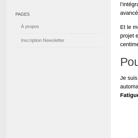
l’intég
avancé
PAGES
À propos
Et le m
projet 
Inscription Newsletter
centim
Pour
Je sui
automat
Fatigu