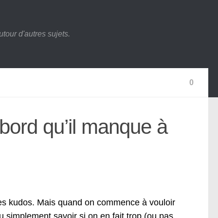
tour d'autres sujets.
0
 bord qu’il manque à
, ses kudos. Mais quand on commence à vouloir
 simplement savoir si on en fait trop (ou pas