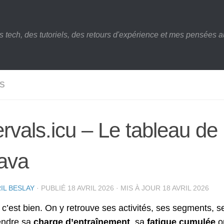
s tech, des tutoriels, des retours d'expérience et mes pensées au
S
ervals.icu – Le tableau de
ava
IL BESLAY
· PUBLIÉ
18 AVRIL 2026
· MIS À JOUR
18 AVRIL 2026
 c’est bien. On y retrouve ses activités, ses segments
ndre sa
charge d’entraînement
, sa
fatigue cumulée
ou