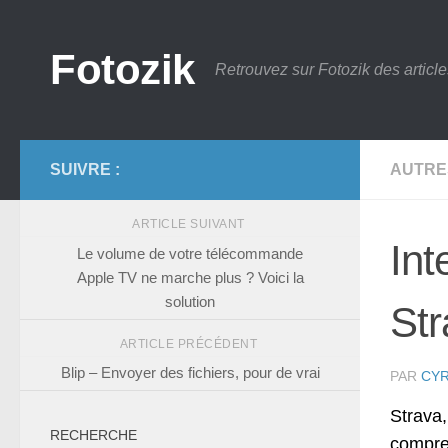
Skip to content
Fotozik
Retrouvez sur Fotozik des article
SUIVRE :
AUTRE
ARTICLE SUIVANT
Int
Le volume de votre télécommande
Apple TV ne marche plus ? Voici la
solution
Str
ARTICLE PRÉCÉDENT
Blip – Envoyer des fichiers, pour de vrai
PAR
CYR
Strava,
RECHERCHE
compre