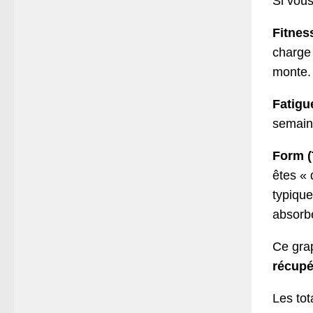
Si vous
Fitnes
charge 
monte. 
Fatigu
semaine
Form 
êtes « 
typique
absorb
Ce grap
récupé
Les tot