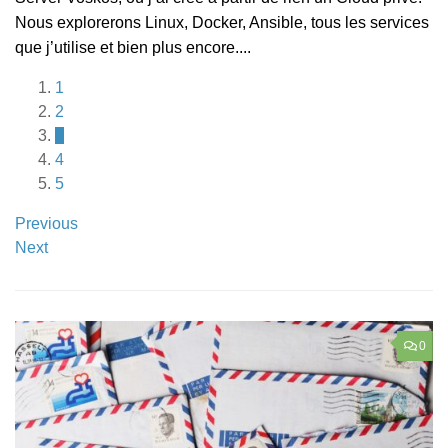
Nous explorerons Linux, Docker, Ansible, tous les services
c
que j’utilise et bien plus encore....
te
1
2
3
4
5
Previous
Next
0