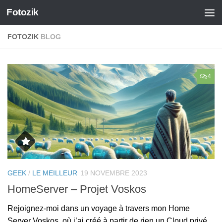
Fotozik
Skip to content
FOTOZIK
BLOG
0
4
GEEK
/
LE MEILLEUR
19 NOVEMBRE 2023
G
HomeServer – Projet Voskos
D
à
Rejoignez-moi dans un voyage à travers mon Home
J’
es
Server Voskos, où j’ai créé à partir de rien un Cloud privé.
D