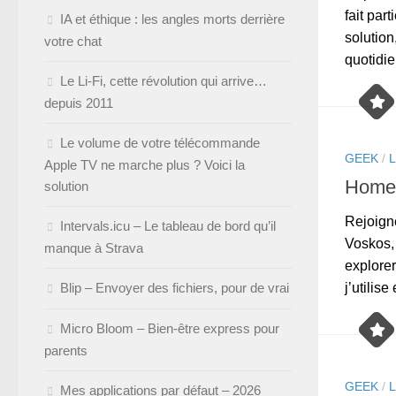
fait par
IA et éthique : les angles morts derrière
solutio
votre chat
quotidie
Le Li-Fi, cette révolution qui arrive…
depuis 2011
Le volume de votre télécommande
GEEK
/
Apple TV ne marche plus ? Voici la
HomeS
solution
Rejoign
Intervals.icu – Le tableau de bord qu’il
Voskos, 
manque à Strava
explorer
Blip – Envoyer des fichiers, pour de vrai
j’utilise
Micro Bloom – Bien-être express pour
parents
GEEK
/
Mes applications par défaut – 2026