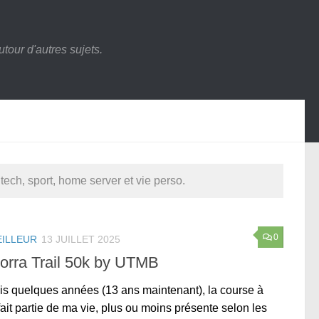
tour d'autres sujets.
 tech, sport, home server et vie perso.
0
EILLEUR
13 JUILLET 2025
orra Trail 50k by UTMB
s quelques années (13 ans maintenant), la course à
fait partie de ma vie, plus ou moins présente selon les