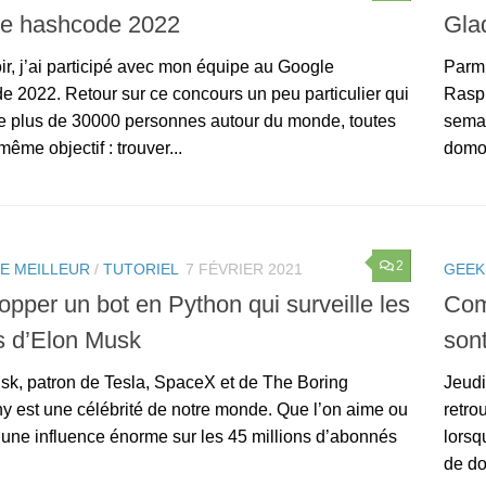
e hashcode 2022
Gla
ir, j’ai participé avec mon équipe au Google
Parmi
 2022. Retour sur ce concours un peu particulier qui
Raspb
e plus de 30000 personnes autour du monde, toutes
semai
même objectif : trouver...
domoti
2
LE MEILLEUR
/
TUTORIEL
7 FÉVRIER 2021
GEEK
opper un bot en Python qui surveille les
Com
s d’Elon Musk
sont
sk, patron de Tesla, SpaceX et de The Boring
Jeudi
 est une célébrité de notre monde. Que l’on aime ou
retro
a une influence énorme sur les 45 millions d’abonnés
lorsq
de do