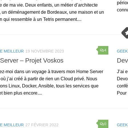
pério
tie de ma vie. Deux enfants, un métier d’architecte
connu
n, un déménagement de Bordeaux, une maison et un
n qui ressemble à un Tetris permanent....
4
LE MEILLEUR
19 NOVEMBRE 2023
GEEK
erver – Projet Voskos
Dev
ez-moi dans un voyage à travers mon Home Server
J’ai 
où j’ai créé à partir de rien un Cloud privé. Nous
Devox
ons Linux, Docker, Ansible, tous les services que
confé
 et bien plus encore....
Pour 
0
LE MEILLEUR
27 FÉVRIER 2022
GEEK