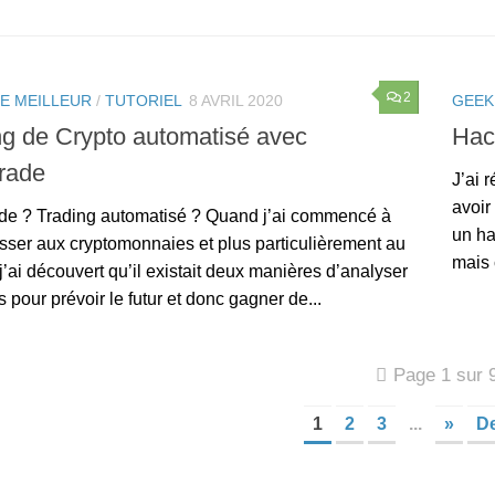
2
LE MEILLEUR
/
TUTORIEL
8 AVRIL 2020
GEEK
ng de Crypto automatisé avec
Hac
rade
J’ai 
avoir
de ? Trading automatisé ? Quand j’ai commencé à
un ha
sser aux cryptomonnaies et plus particulièrement au
mais c
 j’ai découvert qu’il existait deux manières d’analyser
s pour prévoir le futur et donc gagner de...
Page 1 sur 
1
2
3
...
»
De