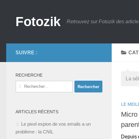
Skip to content
Fotozik
Retrouvez sur Fotozik des article
SUIVRE :
CAT
RECHERCHE
La sél
Rechercher :
LE MEIL
ARTICLES RÉCENTS
Micro
paren
Le pixel espion de vos emails a un
problème : la CNIL
Depuis 