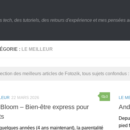
s tech, des tutoriels, des retours d'expérience et mes pensées au
ÉGORIE :
LE MEILLEUR
ection des meilleurs articles de Fotozik, tous sujets confondus :
0
LEUR
22 MARS 2026
LE M
 Bloom – Bien-être express pour
And
ts
Depui
pied 
quelques années (4 ans maintenant), la parentalité