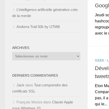
Googl
L’intelligence artificielle générative crée
Jeudi so
de la merde
hashcode
Andorra Trail 50k by UTMB
regroup
avec le 
ARCHIVES
Archives
GEEK
/
Dével
tweet
DERNIERS COMMENTAIRES
Jack
dans
Tout comprendre des
Elon Mu
certificats SSL
Company
pas, il 
François Morize
dans
Clavier Apple
qui le...
sous Windows 10