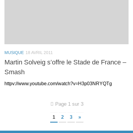
MUSIQUE
18 AVRIL 2011
Martin Solveig s’offre le Stade de France –
Smash
httpv://www.youtube.com/watch?v=H3p03NRYQTg
Page 1 sur 3
1
2
3
»