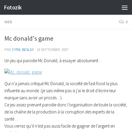
Fotozik
Skip to content
WEB
0
Mc donald's game
PAR
CYRIL BESLAY
·
18 SEPTEMBRE 2007
Un jeu qui parodie Mc Donald, à essayer absolument…
Qui n’a jamais critiqué Mc Donald, la société de fast-food la plus
influente au monde. (je sais même pas si j’ai le droit d’écrire leur
marque sans avoir un procès…)
Ce jeu assez prenant parodie donc l’organisation de toute la société,
de la chaîne de la production à la corruption des experts de la
santé…
Vous verrez qu’il n’est pas aussi facile de gagner de l’argent en