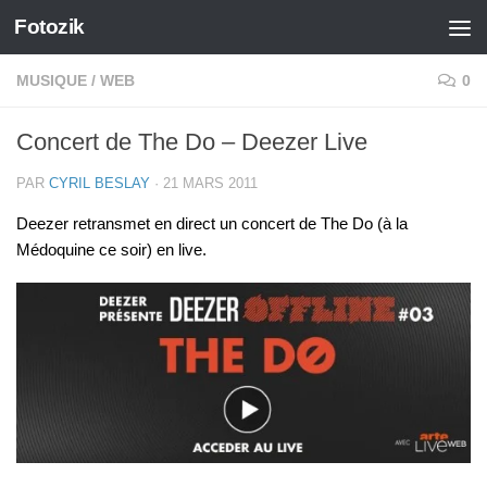
Fotozik
Skip to content
MUSIQUE
/
WEB
0
Concert de The Do – Deezer Live
PAR
CYRIL BESLAY
·
21 MARS 2011
Deezer retransmet en direct un concert de The Do (à la
Médoquine ce soir) en live.