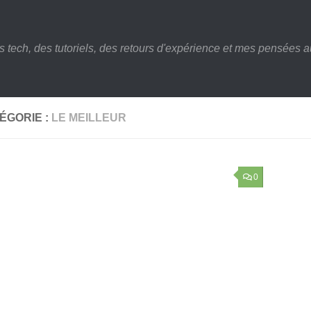
s tech, des tutoriels, des retours d'expérience et mes pensées au
ÉGORIE :
LE MEILLEUR
0