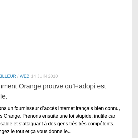
EILLEUR
/
WEB
14 JUIN 2010
ment Orange prouve qu’Hadopi est
ile.
ns un fournisseur d’accès internet français bien connu,
s Orange. Prenons ensuite une loi stupide, inutile car
lisable et s’attaquant à des gens très très compétents.
gez le tout et ça vous donne le...