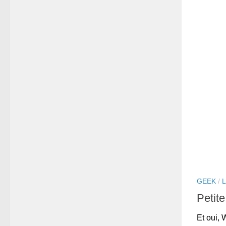
GEEK
/
Petit
Et oui,