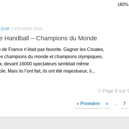
(40% 
LEUR
2 FÉVRIER 2009
e Handball – Champions du Monde
 de France n’était pas favorite. Gagner les Croates,
trés champions du monde et champions olympiques,
x, devant 16000 spectateurs semblait même
e. Mais ils l’ont fait, ils ont été majestueux, il...
Page 8 sur 
« Première
«
...
7