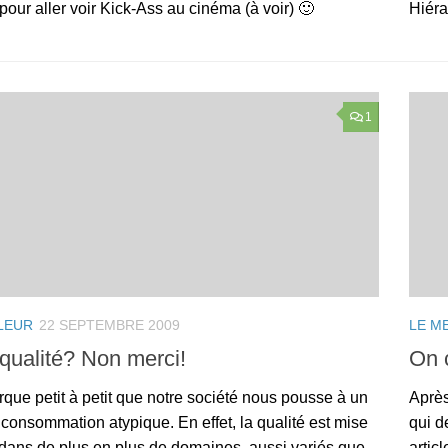
 pour aller voir Kick-Ass au cinéma (à voir) 🙂
Hiéra
1
LEUR
22 SEPTEMBRE 2009
LE M
 qualité? Non merci!
On 
que petit à petit que notre société nous pousse à un
Après
 consommation atypique. En effet, la qualité est mise
qui d
dans de plus en plus de domaines, aussi variés que...
artic