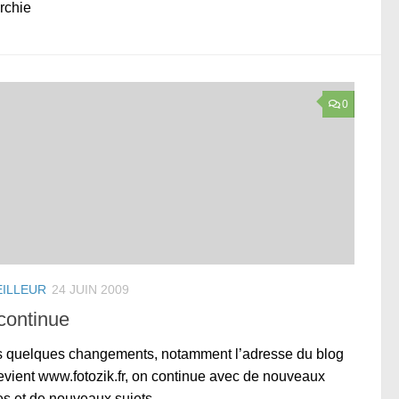
rchie
0
EILLEUR
24 JUIN 2009
continue
 quelques changements, notamment l’adresse du blog
evient www.fotozik.fr, on continue avec de nouveaux
les et de nouveaux sujets.