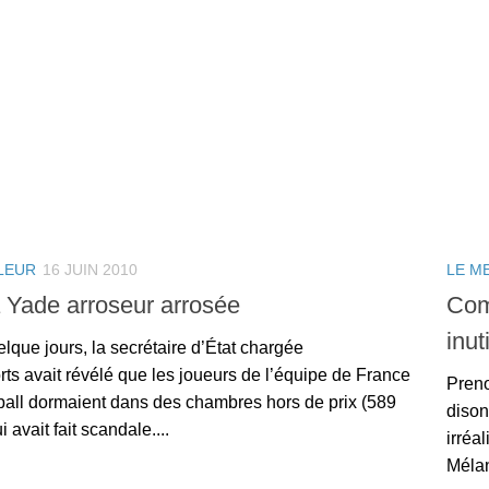
LEUR
16 JUIN 2010
LE M
Yade arroseur arrosée
Com
inut
uelque jours, la secrétaire d’État chargée
ts avait révélé que les joueurs de l’équipe de France
Preno
ball dormaient dans des chambres hors de prix (589
dison
i avait fait scandale....
irréa
Mélan