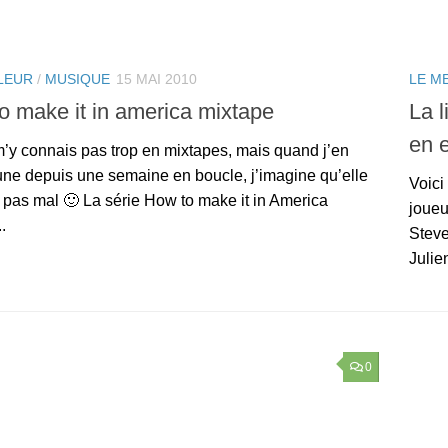
LEUR
/
MUSIQUE
15 MAI 2010
LE M
o make it in america mixtape
La l
en 
m’y connais pas trop en mixtapes, mais quand j’en
une depuis une semaine en boucle, j’imagine qu’elle
Voici
e pas mal 🙂 La série How to make it in America
joueu
.
Steve
Julie
0