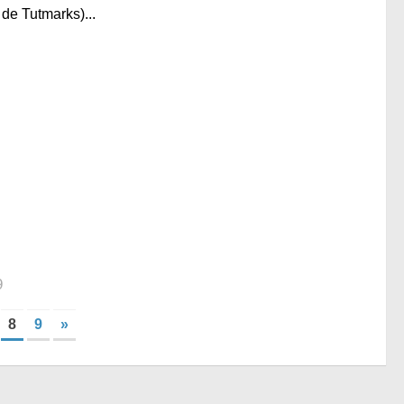
de Tutmarks)...
9
8
9
»