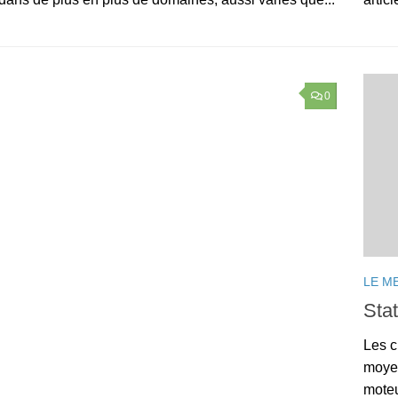
0
LE M
Stat
Les c
moyen
moteu