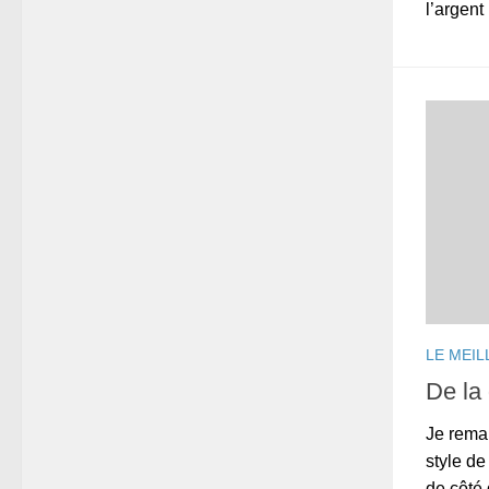
l’argent
LE MEIL
De la
Je remar
style de
de côté 