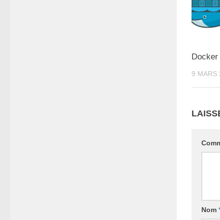
Docker
9 MARS 
LAISS
Comm
Nom