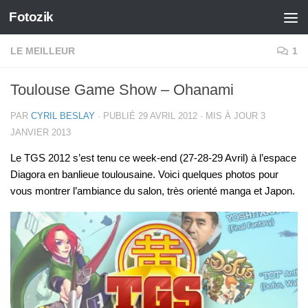
Fotozik
Skip to content
LE MEILLEUR
1
Toulouse Game Show – Ohanami
PAR
CYRIL BESLAY
· PUBLIÉ
29 AVRIL 2012
· MIS À JOUR
3
JANVIER 2013
Le TGS 2012 s’est tenu ce week-end (27-28-29 Avril) à l’espace
Diagora en banlieue toulousaine. Voici quelques photos pour
vous montrer l’ambiance du salon, très orienté manga et Japon.