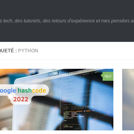
s tech, des tutoriels, des retours d'expérience et mes pensées au
QUETÉ :
PYTHON
0