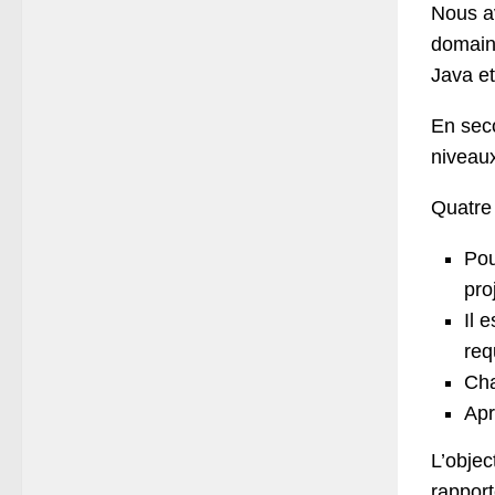
Nous a
domain
Java et
En sec
niveaux
Quatre 
Pou
pro
Il 
req
Cha
Apr
L’objec
rapport