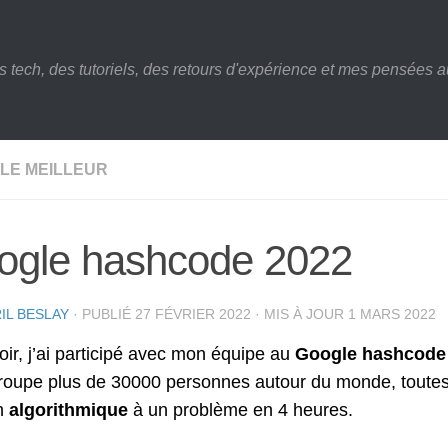
s tech, des tutoriels, des retours d'expérience et mes pensées au
LE MEILLEUR
ogle hashcode 2022
IL BESLAY
· PUBLIÉ
27 FÉVRIER 2022
· MIS À JOUR
1 MARS 2022
oir, j’ai participé avec mon équipe au
Google hashcode
roupe plus de 30000 personnes autour du monde, toutes a
on
algorithmique
à un problème en 4 heures.