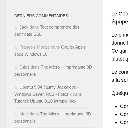
Le Goog
DERNIERS COMMENTAIRES
équipe
Jack
dans
Tout comprendre des
certificats SSL
Le prin
donne l
François Morize
dans
Clavier Apple
Ce qui 
sous Windows 10
plutôt 
Jules
dans
The Micro – Imprimante 3D
Le conc
personnelle
à la so
Ubuntu 9.04 Jaunty Jackalope -
Quelqu
Windows Seven RC1 - Fotozik
dans
Tutoriel: Ubuntu 8.10 Intrepid Ibex
Com
Maël
dans
The Micro – Imprimante 3D
Com
personnelle
Com