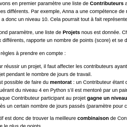
vons en premier paramètre une liste de
Contributeurs
a
es différents. Par exemple, Anna a une compétence de 
 a donc un niveau 10. Cela pourrait tout à fait représen
ond paramètre, une liste de
Projets
nous est donnée. Ch
 différents, rapporte un nombre de points (score) et se
règles à prendre en compte :
r réussir un projet, il faut affecter les contributeurs ayan
jet pendant le nombre de jours de travail.
est possible de faire du
mentorat
: un Contributeur étant 
uérant du niveau 4 en Python s’il est mentoré par un pair 
que Contributeur participant au projet
gagne un nivea
ès un certain nombre de jours passés (paramètre pour c
tif est donc de trouver la meilleure
combinaison
de Contr
e le plus de points.