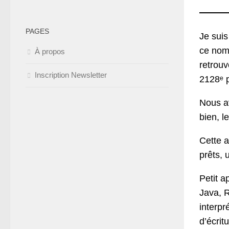
PAGES
Je suis
ce nom,
À propos
retrou
Inscription Newsletter
2128ᵉ p
Nous a
bien, l
Cette a
prêts, 
Petit a
Java, R
interpr
d’écrit