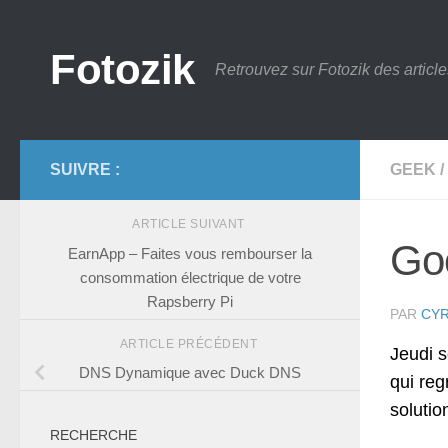
Skip to content
Fotozik
Retrouvez sur Fotozik des article
SUIVRE :
GEEK
/
ARTICLE SUIVANT
Go
EarnApp – Faites vous rembourser la
consommation électrique de votre
Rapsberry Pi
PAR
CYR
ARTICLE PRÉCÉDENT
Jeudi s
DNS Dynamique avec Duck DNS
qui reg
soluti
RECHERCHE