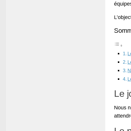
équipes
L’objec
Somm
L
L
N
L
Le j
Nous n
attendr
Le 