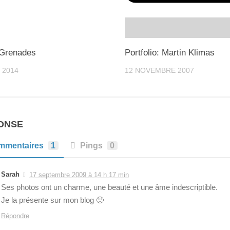
 Grenades
Portfolio: Martin Klimas
 2014
12 NOVEMBRE 2007
ONSE
mmentaires
1
Pings
0
Sarah
17 septembre 2009 à 14 h 17 min
Ses photos ont un charme, une beauté et une âme indescriptible.
Je la présente sur mon blog 🙂
Répondre