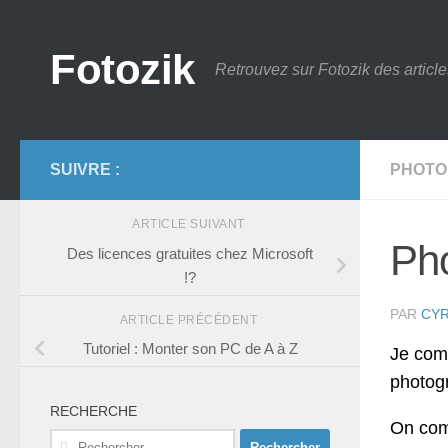
Skip to content
Fotozik
Retrouvez sur Fotozik des article
SUIVRE :
PHOTO
ARTICLE SUIVANT
Pho
Des licences gratuites chez Microsoft
!?
PAR
CYR
ARTICLE PRÉCÉDENT
Tutoriel : Monter son PC de A à Z
Je comm
photogr
RECHERCHE
On com
Rechercher :