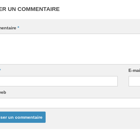
ER UN COMMENTAIRE
entaire
*
*
E-ma
web