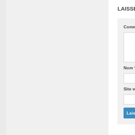
LAISS
Comm
Nom
Site 