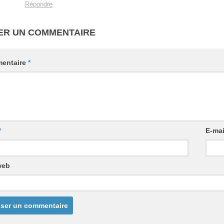
Répondre
ER UN COMMENTAIRE
entaire
*
*
E-ma
web