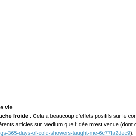
e vie
che froide
: Cela a beaucoup d’effets positifs sur le cor
férents articles sur Medium que l’idée m’est venue (dont c
ngs-365-days-of-cold-showers-taught-me-6c77fa2dec9
).