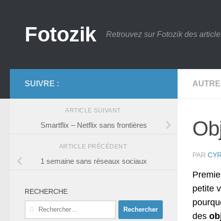
Skip to content
Fotozik
Retrouvez sur Fotozik des article
SUIVRE :
AUTRE
ARTICLE SUIVANT
Obj
Smartflix – Netflix sans frontières
ARTICLE PRÉCÉDENT
PAR
CYR
1 semaine sans réseaux sociaux
Premier
petite 
RECHERCHE
pourquo
Rechercher :
des
ob