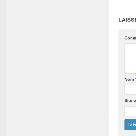
LAISS
Comm
Nom
Site 