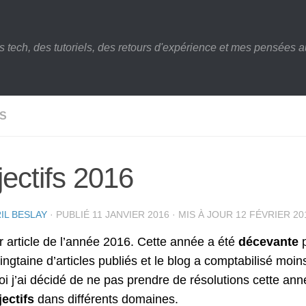
s tech, des tutoriels, des retours d'expérience et mes pensées au
S
ectifs 2016
IL BESLAY
· PUBLIÉ
11 JANVIER 2016
· MIS À JOUR
12 FÉVRIER 20
 article de l’année 2016. Cette année a été
décevante
p
vingtaine d’articles publiés et le blog a comptabilisé moi
i j’ai décidé de ne pas prendre de résolutions cette anné
jectifs
dans différents domaines.