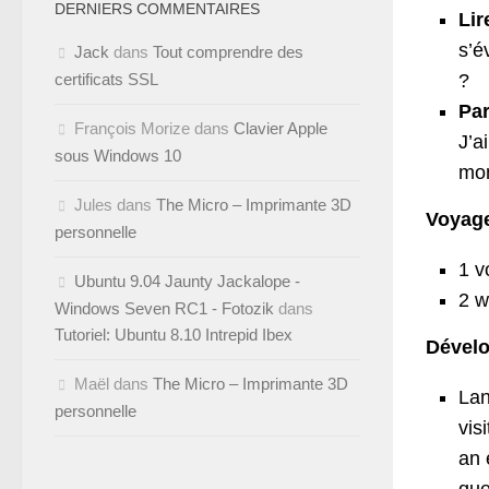
DERNIERS COMMENTAIRES
Lir
s’é
Jack
dans
Tout comprendre des
certificats SSL
?
Par
François Morize
dans
Clavier Apple
J’a
sous Windows 10
mon
Jules
dans
The Micro – Imprimante 3D
Voyag
personnelle
1 v
Ubuntu 9.04 Jaunty Jackalope -
2 w
Windows Seven RC1 - Fotozik
dans
Tutoriel: Ubuntu 8.10 Intrepid Ibex
Dével
Maël
dans
The Micro – Imprimante 3D
La
personnelle
vis
an 