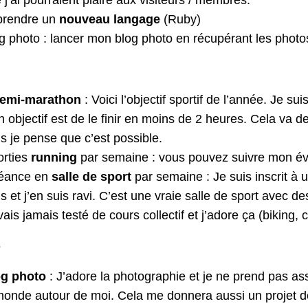
 j’ai pourraient plaire aux visiteurs / membres.
prendre un
nouveau langage
(Ruby)
g photo : lancer mon blog photo en récupérant les phot
emi-marathon
: Voici l’objectif sportif de l’année. Je s
 objectif est de le finir en moins de 2 heures. Cela va
s je pense que c’est possible.
orties
running
par semaine : vous pouvez suivre mon év
séance en
salle de sport
par semaine : Je suis inscrit à 
s et j’en suis ravi. C’est une vraie salle de sport avec d
vais jamais testé de cours collectif et j’adore ça (biking, 
s
og photo
: J’adore la photographie et je ne prend pas as
monde autour de moi. Cela me donnera aussi un projet d