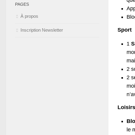
que
PAGES
Ap
À propos
Blo
Sport
Inscription Newsletter
1
S
mon
mai
2 s
2 
moi
n’a
Loisir
Bl
le 