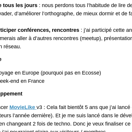
e tous les jours
: nous perdons tous l’habitude de lire d
vader, d’améliorer l’orthographe, de mieux dormir et de fa
ticiper conférences, rencontres
: j’ai participé cette 
imerais aller à d’autres rencontres (meetup), présentati
 réseau.
e
oyage en Europe (pourquoi pas en Ecosse)
eek-end en France
oppement
ncer
MovieLike
v3 : Cela fait bientôt 5 ans que j’ai lanc
iteurs l’année dernière). Et je me suis lancé dans le dé
en changeant 2 fois de techno. Donc je veux finaliser ce 