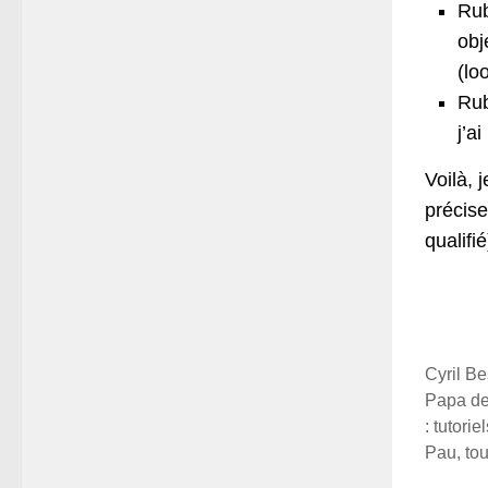
Rub
obj
(lo
Rub
j’a
Voilà, 
précis
qualifi
Cyril Be
Papa de 
: tutori
Pau, tou