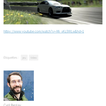
httpv://www.youtube.com/watch?v=-Mi_xKz3WLw&hd=1
Étiquettes :
jeu
Video
Cyril Beslay