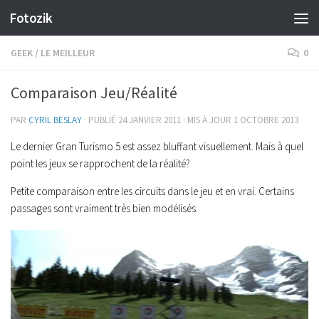
Fotozik
Skip to content
GEEK
/
LE MEILLEUR
0
Comparaison Jeu/Réalité
PAR
CYRIL BESLAY
· PUBLIÉ
24 JANVIER 2011
· MIS À JOUR
1 OCTOBRE 2013
Le dernier Gran Turismo 5 est assez bluffant visuellement. Mais à quel
point les jeux se rapprochent de la réalité?
Petite comparaison entre les circuits dans le jeu et en vrai. Certains
passages sont vraiment très bien modélisés.