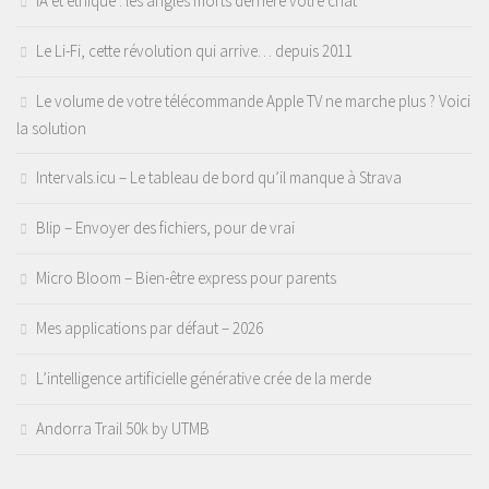
IA et éthique : les angles morts derrière votre chat
Le Li-Fi, cette révolution qui arrive… depuis 2011
Le volume de votre télécommande Apple TV ne marche plus ? Voici
la solution
Intervals.icu – Le tableau de bord qu’il manque à Strava
Blip – Envoyer des fichiers, pour de vrai
Micro Bloom – Bien-être express pour parents
Mes applications par défaut – 2026
L’intelligence artificielle générative crée de la merde
Andorra Trail 50k by UTMB