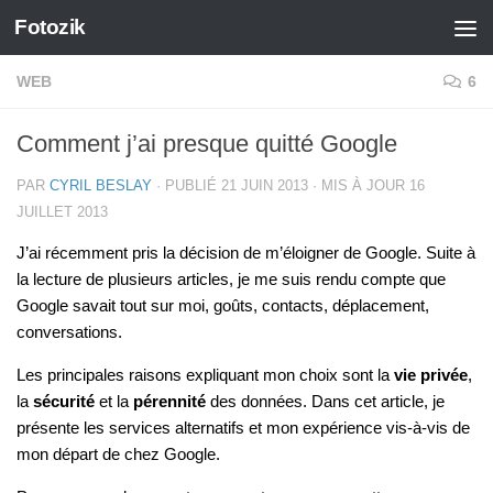
Fotozik
Skip to content
WEB
6
Comment j’ai presque quitté Google
PAR
CYRIL BESLAY
· PUBLIÉ
21 JUIN 2013
· MIS À JOUR
16
JUILLET 2013
J’ai récemment pris la décision de m’éloigner de Google. Suite à
la lecture de plusieurs articles, je me suis rendu compte que
Google savait tout sur moi, goûts, contacts, déplacement,
conversations.
Les principales raisons expliquant mon choix sont la
vie privée
,
la
sécurité
et la
pérennité
des données. Dans cet article, je
présente les services alternatifs et mon expérience vis-à-vis de
mon départ de chez Google.