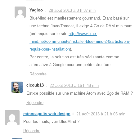
Yagloo
28 août 2013 à 8 h 37 min
BlueMind est manifestement gourmand. Etant basé sur
une techno Java/Tomcat, il exige 4 Go de RAM minimum
(pré-requis sur le site
http://www.blue-
mind.net/communaute/installer-blue-mind-2-0/article/pre-
requis-pour-installation
).
Par contre, la solution est très séduisante comme
alternative à Google pour une petite structure.
Répondre
cicoub13
22 août 2013 à 16 h 48 min
Est-ce possible sur une machine Atom avec 2go de RAM ?
Répondre
minneapolis web design
21 août 2013 à 21 h 05 min
Pour les mails, voir BlueMind ?
Répondre