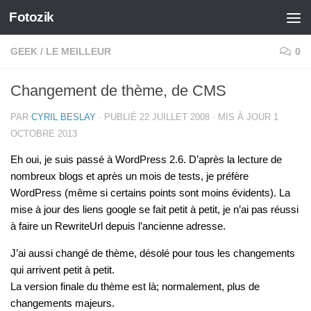
Fotozik
Skip to content
GEEK
/
LE MEILLEUR
0
Changement de thème, de CMS
PAR
CYRIL BESLAY
· PUBLIÉ
22 JUILLET 2008
· MIS À JOUR
1
OCTOBRE 2013
Eh oui, je suis passé à WordPress 2.6. D’après la lecture de
nombreux blogs et après un mois de tests, je préfère
WordPress (même si certains points sont moins évidents). La
mise à jour des liens google se fait petit à petit, je n’ai pas réussi
à faire un RewriteUrl depuis l’ancienne adresse.
J’ai aussi changé de thème, désolé pour tous les changements
qui arrivent petit à petit.
La version finale du thème est là; normalement, plus de
changements majeurs.