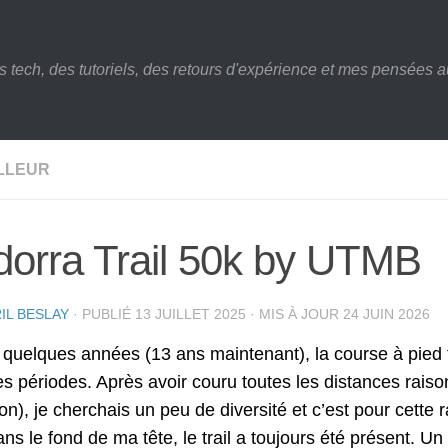
s tech, des tutoriels, des retours d'expérience et mes pensées au
ILLEUR
orra Trail 50k by UTMB
IL BESLAY
· PUBLIÉ
13 JUILLET 2025
· MIS À JOUR
24 JUIN 2026
quelques années (13 ans maintenant), la course à pied f
es périodes. Après avoir couru toutes les distances rai
n), je cherchais un peu de diversité et c’est pour cette r
ns le fond de ma tête, le trail a toujours été présent. 