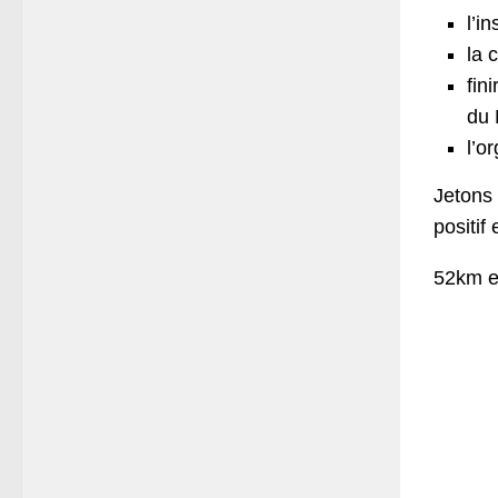
l’i
la 
fin
du 
l’o
Jetons 
positif
52km et