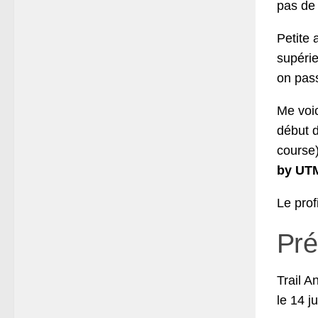
pas de 
Petite 
supéri
on pas
Me voic
début d
course)
by UT
Le prof
Pré
Trail A
le 14 j