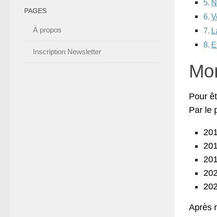
N
PAGES
V
À propos
L
E
Inscription Newsletter
Mon
Pour êt
Par le 
201
201
201
202
202
Après m