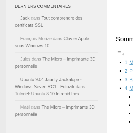
DERNIERS COMMENTAIRES
Jack
dans
Tout comprendre des
certificats SSL
Somm
François Morize
dans
Clavier Apple
sous Windows 10
Jules
dans
The Micro – Imprimante 3D
M
personnelle
P
Ubuntu 9.04 Jaunty Jackalope -
B
Windows Seven RC1 - Fotozik
dans
M
Tutoriel: Ubuntu 8.10 Intrepid Ibex
Maël
dans
The Micro – Imprimante 3D
personnelle