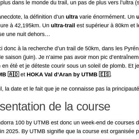
plus dans le monde du trail, un pas de plus vers l’ultra (sa
anecdote, la définition d’un
ultra
varie énormément. Un
eure à 42,195km. Un
ultra-trail
est supérieur à 80km et l
se une nuit dehors…
i donc à la recherche d’un trail de 50km, dans les Pyrén
e saison (juin). Je n’aime pas avoir mon pic d’entraîn
 en été et je déteste courir sous un soleil de plomb. Et
MB 🇦🇩
et
HOKA Val d’Aran by UTMB 🇪🇸
.
il, la date et le fait que je ne connaisse pas la principa
sentation de la course
ndorra 100 by UTMB est donc un week-end de courses de 
uin 2025. By UTMB signifie que la course est organisée p