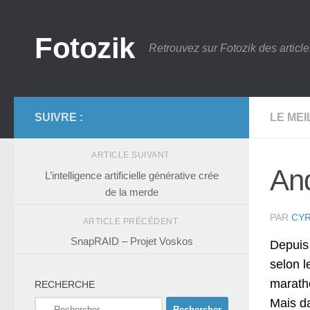
Skip to content
Fotozik
Retrouvez sur Fotozik des article
SUIVRE :
LE ME
ARTICLE SUIVANT
And
L’intelligence artificielle générative crée
de la merde
PAR
CYR
ARTICLE PRÉCÉDENT
SnapRAID – Projet Voskos
Depuis 
selon l
maratho
RECHERCHE
Mais da
Rechercher :