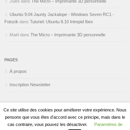
Jules
dans
The Micro – Imprimante 3D personnelle
Ubuntu 9.04 Jaunty Jackalope - Windows Seven RC1 -
Fotozik
dans
Tutoriel: Ubuntu 8.10 Intrepid Ibex
Maël
dans
The Micro – Imprimante 3D personnelle
PAGES
À propos
Inscription Newsletter
Ce site utilise des cookies pour améliorer votre expérience. Nous
pensons que vous êtes d'accord avec ce principe, mais dans le
cas contraire, vous pouvez les désactiver.
Paramètres de
Fièrement propulsé par
- Conçu par
Thème Hueman