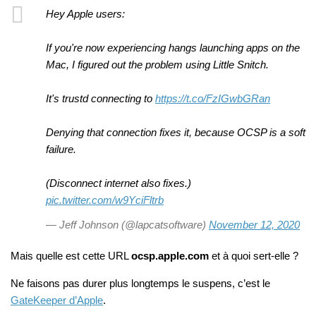
Hey Apple users:
If you're now experiencing hangs launching apps on the
Mac, I figured out the problem using Little Snitch.
It's trustd connecting to
https://t.co/FzIGwbGRan
Denying that connection fixes it, because OCSP is a soft
failure.
(Disconnect internet also fixes.)
pic.twitter.com/w9YciFltrb
— Jeff Johnson (@lapcatsoftware)
November 12, 2020
Mais quelle est cette URL
ocsp.apple.com
et à quoi sert-elle ?
Ne faisons pas durer plus longtemps le suspens, c’est le
GateKeeper d’Apple
.