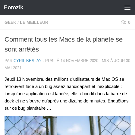
Fotozik
Skip to content
GEEK
/
LE MEILLEUR
0
Comment tous les Macs de la planète se
sont arrêtés
PAR
CYRIL BESLAY
· PUBLIÉ
14 NOVEMBRE 2020
· MIS À JOUR
30
MAI 2021
Jeudi 13 Novembre, des millions d’utilisateurs de Mac OS se
retrouvent face à un bug assez handicapant et inexplicable :
lorsqu’une application est lancée, elle rebondit dans la barre de
dock et ne s’ouvre qu’après une dizaine de minutes. Enquêtons
sur ce bug planétaire …