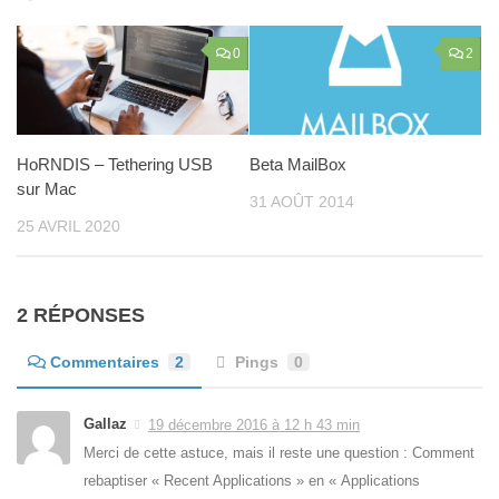
0
2
HoRNDIS – Tethering USB
Beta MailBox
sur Mac
31 AOÛT 2014
25 AVRIL 2020
2 RÉPONSES
Commentaires
2
Pings
0
Gallaz
19 décembre 2016 à 12 h 43 min
Merci de cette astuce, mais il reste une question : Comment
rebaptiser « Recent Applications » en « Applications