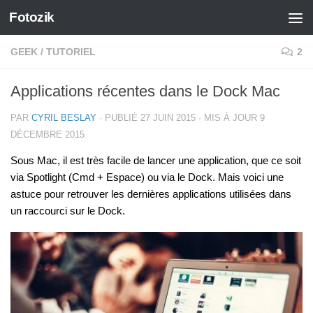
Fotozik
Skip to content
GEEK
/
TUTORIEL
2
Applications récentes dans le Dock Mac
PAR
CYRIL BESLAY
· PUBLIÉ
27 JUIN 2015
· MIS À JOUR
9
DÉCEMBRE 2015
Sous Mac, il est très facile de lancer une application, que ce soit
via Spotlight (Cmd + Espace) ou via le Dock. Mais voici une
astuce pour retrouver les dernières applications utilisées dans
un raccourci sur le Dock.