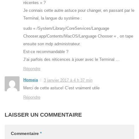
récentes » ?
Je connais cette autre astuce pour changer, en passant par le
Terminal, la langue du système :
sudo « /System/Library/CoreServices/Language
Chooser.app/Contents/MacOS/Language Chooser « , on tape
ensuite son mdp administrateur.
Est-ce recommandable ?
J’ai parfois des réticences à jouer avec le Terminal …
Répondre
Homeia
3 janvier 2017 à 4 h 37 min
Merci de cette astuce! C’est vraiment utile
Répondre
LAISSER UN COMMENTAIRE
Commentaire
*