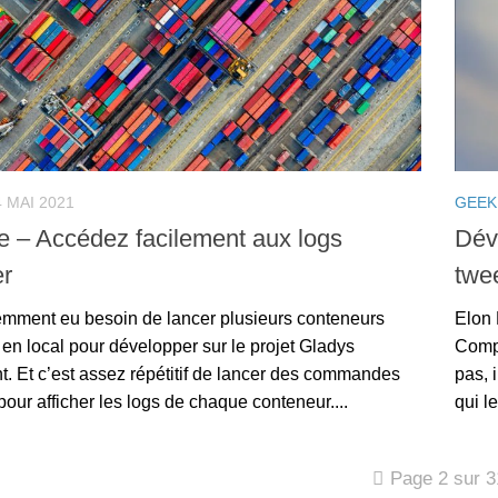
4 MAI 2021
GEEK
e – Accédez facilement aux logs
Déve
r
twe
cemment eu besoin de lancer plusieurs conteneurs
Elon 
en local pour développer sur le projet Gladys
Compa
t. Et c’est assez répétitif de lancer des commandes
pas, 
our afficher les logs de chaque conteneur....
qui le
Page 2 sur 3