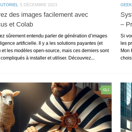
TUTORIEL
5 DÉCEMBRE 2023
GEEK
ez des images facilement avec
Syst
us et Colab
– P
ez sûrement entendu parler de génération d’images
Si vo
ligence artificielle. Il y a les solutions payantes (et
les p
) et les modèles open-source, mais ces derniers sont
Mon H
compliqués à installer et utiliser. Découvrez...
chois
1