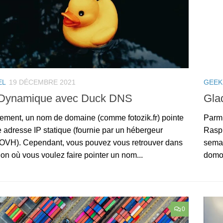
EL
19 DÉCEMBRE 2021
GEEK
Dynamique avec Duck DNS
Gla
ement, un nom de domaine (comme fotozik.fr) pointe
Parmi
 adresse IP statique (fournie par un hébergeur
Raspb
VH). Cependant, vous pouvez vous retrouver dans
semai
tion où vous voulez faire pointer un nom...
domoti
0