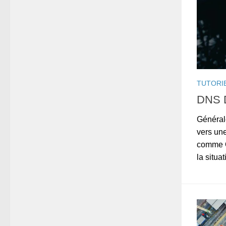
TUTORI
DNS 
Général
vers une
comme O
la situa