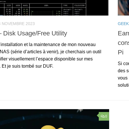
8 NOVEMBRE 2023
GEEK
 Disk Usage/Free Utility
Ear
con
’installation et la maintenance de mon nouveau
Pi
NAS (série d’articles à venir), je cherchais un outil
ifier visuellement l’espace disponible sur mes
Si co
 Et je suis tombé sur DUF.
des s
vous 
soluti
0