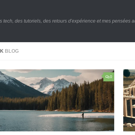
s tech, des tutoriels, des retours d'expérience et mes pensées au
IK
BLOG
0