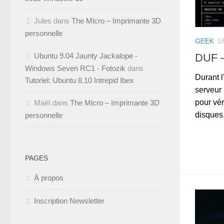
Jules
dans
The Micro – Imprimante 3D
personnelle
GEEK
1
DUF –
Ubuntu 9.04 Jaunty Jackalope -
Windows Seven RC1 - Fotozik
dans
Durant l
Tutoriel: Ubuntu 8.10 Intrepid Ibex
serveur 
pour vér
Maël
dans
The Micro – Imprimante 3D
disques.
personnelle
PAGES
À propos
Inscription Newsletter