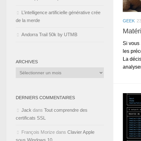
L’intelligence artificielle générative crée
de la merde
GEEK
2
Matér
Andorra Trail 50k by UTMB
Si vous 
les préc
La décis
ARCHIVES
analyser
Archives
DERNIERS COMMENTAIRES
Jack
dans
Tout comprendre des
certificats SSL
François Morize
dans
Clavier Apple
sous Windows 10