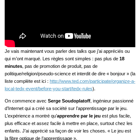
Je vais maintenant vous parler des talks que j’ai appréciés ou
qui m’ont marqué. Les règles sont simples : pas plus de
18
minutes
, pas de promotion de produit, pas de
politique/religion/pseudo-science et interdit de dire « bonjour » (la
liste complète est ici :
http://www.ted.com/participate/organize-a-
local-tedx-event/before-you-start/tedx-rules
).
On commence avec
Serge Soudoplatoff
, ingénieur passionné
d’Internet qui a créé sa société sur l’apprentissage par le jeu.
L’expérience a montré qu’
apprendre par le jeu
est plus facile,
plus efficace et assez facile à mettre en place, surtout chez les
enfants. J’ai apprécié sa façon de voir les choses. « Le jeu est
la fibre optique de l’apprentissage ».