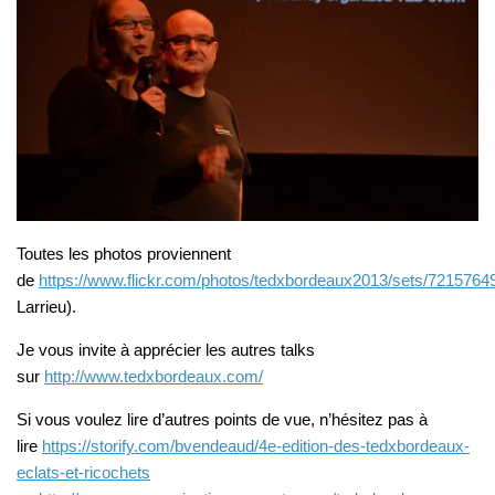
Toutes les photos proviennent
de
https://www.flickr.com/photos/tedxbordeaux2013/sets/721576
Larrieu).
Je vous invite à apprécier les autres talks
sur
http://www.tedxbordeaux.com/
Si vous voulez lire d’autres points de vue, n’hésitez pas à
lire
https://storify.com/bvendeaud/4e-edition-des-tedxbordeaux-
eclats-et-ricochets