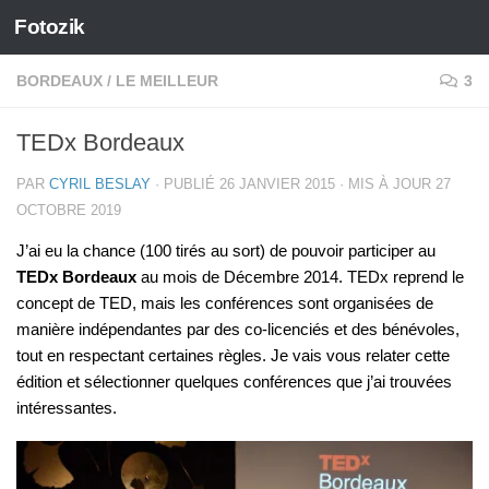
Fotozik
Skip to content
BORDEAUX
/
LE MEILLEUR
3
TEDx Bordeaux
PAR
CYRIL BESLAY
· PUBLIÉ
26 JANVIER 2015
· MIS À JOUR
27
OCTOBRE 2019
J’ai eu la chance (100 tirés au sort) de pouvoir participer au
TEDx Bordeaux
au mois de Décembre 2014. TEDx reprend le
concept de TED, mais les conférences sont organisées de
manière indépendantes par des co-licenciés et des bénévoles,
tout en respectant certaines règles. Je vais vous relater cette
édition et sélectionner quelques conférences que j’ai trouvées
intéressantes.