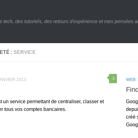
s tech, des tutoriels, des retours d'expérience et mes pensées au
ETÉ :
SERVICE
3
JANVIER 2013
WEB
Fin
t un service permettant de centraliser, classer et
Googl
er tous vos comptes bancaires.
depui
créé 
Googl