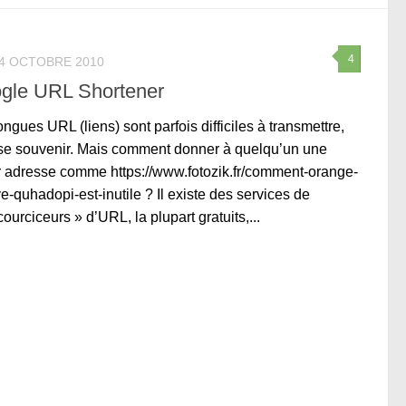
4
4 OCTOBRE 2010
gle URL Shortener
ongues URL (liens) sont parfois difficiles à transmettre,
se souvenir. Mais comment donner à quelqu’un une
 adresse comme https://www.fotozik.fr/comment-orange-
e-quhadopi-est-inutile ? Il existe des services de
courciceurs » d’URL, la plupart gratuits,...