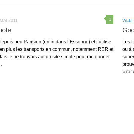
1
 MAI 2011
WEB
mote
Goo
depuis peu Parisien (enfin dans l’Essonne) et j’utilise
Les l
 en plus les transports en commun, notamment RER et
ou à 
ais je ne trouvais aucun site simple pour me donner
super
..
prouv
« rac