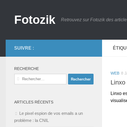
Skip to content
Fotozik
Retrouvez sur Fotozik des article
SUIVRE :
ÉTIQU
RECHERCHE
WEB
8 
Rechercher :
Linxo
Linxo es
visualis
ARTICLES RÉCENTS
Le pixel espion de vos emails a un
problème : la CNIL