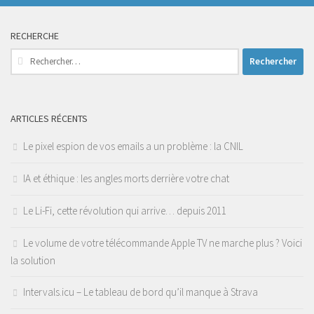
RECHERCHE
Rechercher :
ARTICLES RÉCENTS
Le pixel espion de vos emails a un problème : la CNIL
IA et éthique : les angles morts derrière votre chat
Le Li-Fi, cette révolution qui arrive… depuis 2011
Le volume de votre télécommande Apple TV ne marche plus ? Voici
la solution
Intervals.icu – Le tableau de bord qu’il manque à Strava