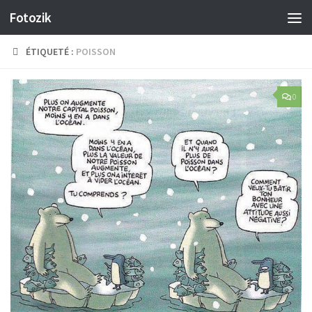
Fotozik
Skip to content
ÉTIQUETÉ :
POISSON
0