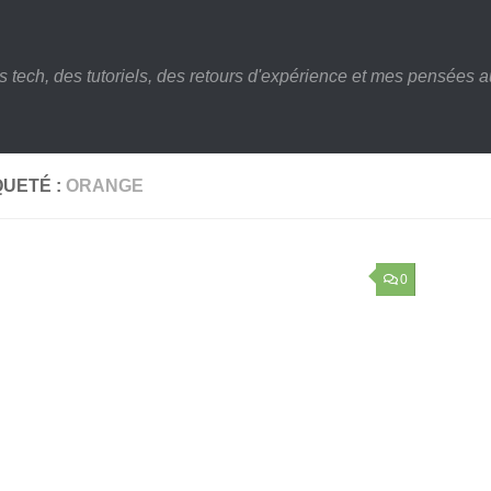
s tech, des tutoriels, des retours d'expérience et mes pensées au
QUETÉ :
ORANGE
0