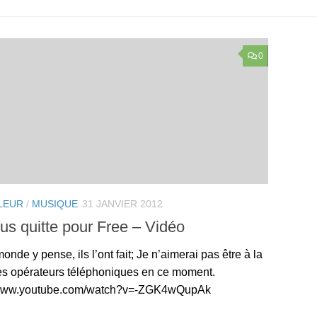
0
LEUR
/
MUSIQUE
31 JANVIER 2012
us quitte pour Free – Vidéo
monde y pense, ils l’ont fait; Je n’aimerai pas être à la
es opérateurs téléphoniques en ce moment.
/www.youtube.com/watch?v=-ZGK4wQupAk