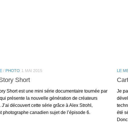
E
/
PHOTO
1 MAI 2015
LE M
Story Short
Car
ry Short est une mini série documentaire tournée par
Je pa
qui présente la nouvelle génération de créateurs
dével
. J’ai découvert cette série grâce à Alex Strohl,
techn
t photographe canadien sujet de l’épisode 6.
été s
Donc 