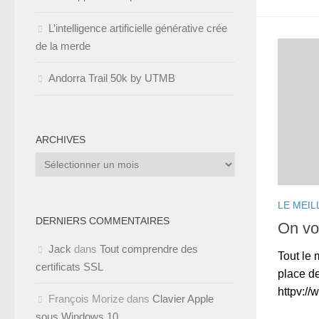
L’intelligence artificielle générative crée
de la merde
Andorra Trail 50k by UTMB
ARCHIVES
Archives
LE MEIL
DERNIERS COMMENTAIRES
On vo
Jack
dans
Tout comprendre des
Tout le 
certificats SSL
place d
httpv:/
François Morize
dans
Clavier Apple
sous Windows 10