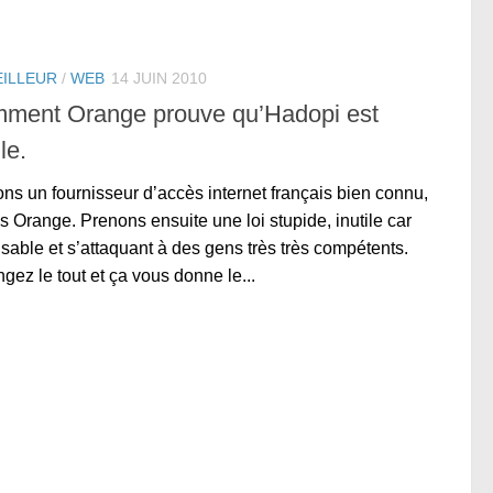
EILLEUR
/
WEB
14 JUIN 2010
ment Orange prouve qu’Hadopi est
ile.
ns un fournisseur d’accès internet français bien connu,
s Orange. Prenons ensuite une loi stupide, inutile car
lisable et s’attaquant à des gens très très compétents.
gez le tout et ça vous donne le...