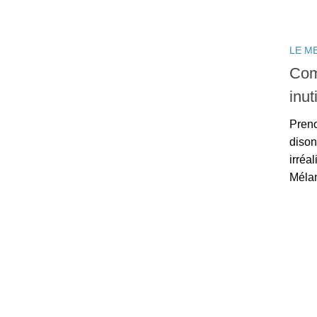
LE M
Com
inut
Preno
dison
irréa
Mélan