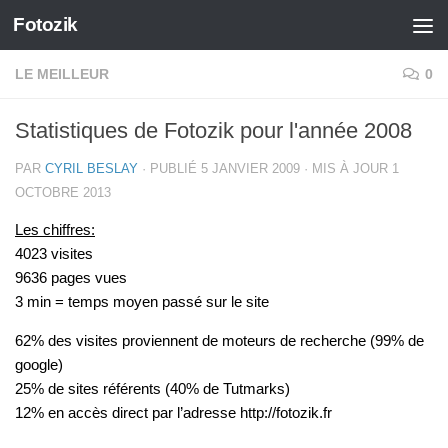
Fotozik
Skip to content
LE MEILLEUR
0
Statistiques de Fotozik pour l'année 2008
PAR
CYRIL BESLAY
· PUBLIÉ
5 JANVIER 2009
· MIS À JOUR
1
OCTOBRE 2013
Les chiffres:
4023 visites
9636 pages vues
3 min = temps moyen passé sur le site
62% des visites proviennent de moteurs de recherche (99% de
google)
25% de sites référents (40% de Tutmarks)
12% en accès direct par l’adresse http://fotozik.fr