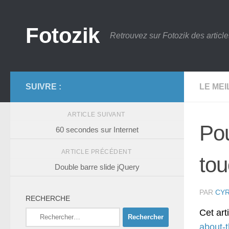
Skip to content
Fotozik
Retrouvez sur Fotozik des article
SUIVRE :
LE ME
ARTICLE SUIVANT
Pou
60 secondes sur Internet
ARTICLE PRÉCÉDENT
tou
Double barre slide jQuery
PAR
CYR
RECHERCHE
Cet art
Rechercher :
about-t