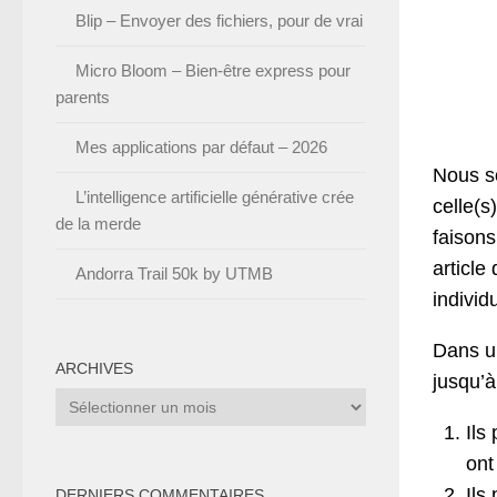
Blip – Envoyer des fichiers, pour de vrai
Micro Bloom – Bien-être express pour
parents
Mes applications par défaut – 2026
Nous 
L’intelligence artificielle générative crée
celle(s
de la merde
faison
article
Andorra Trail 50k by UTMB
indivi
Dans u
ARCHIVES
jusqu’à
Archives
Ils
on
Ils
DERNIERS COMMENTAIRES