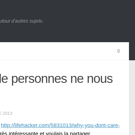
tour d'autres sujets.
0
 de personnes ne nous
 2013
:
http://lifehacker.com/5831013/why-you-dont-care-
très intéressante et voulais la partager.