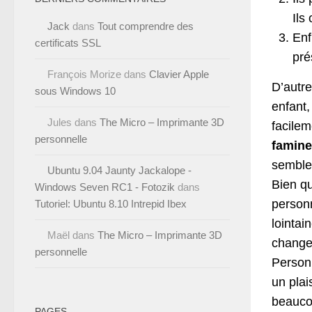
Ils
Jack
dans
Tout comprendre des
Enf
certificats SSL
pré
François Morize
dans
Clavier Apple
D’autre
sous Windows 10
enfant,
Jules
dans
The Micro – Imprimante 3D
facile
personnelle
famine
semble
Ubuntu 9.04 Jaunty Jackalope -
Bien qu
Windows Seven RC1 - Fotozik
dans
personn
Tutoriel: Ubuntu 8.10 Intrepid Ibex
lointai
Maël
dans
The Micro – Imprimante 3D
changer
personnelle
Person
un plai
beaucou
PAGES