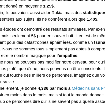
 ont donné en moyenne
1,25$
.
in, ils pouvaient aussi aider Rokia, mais des
statistique
sentées aux sujets. Ils ne donnèrent alors que
1,40$
.
s études ont démontré des résultats similaires. Par exe
 mais seulement 5$ pour en sauver huit. Il en est de m
ment pour des catastrophes éphémères, comme un
tsun
. Nous ne sommes tous simplement pas aptes à compren
 être le nombre magique pour
l’empathie
.
e nous ne pouvons pas modifier notre cerveau pour qu’il
es plutôt que d’une, nous pouvons en être conscients. 
ne qui touche des milliers de personnes, imaginez que vo
 sa vie.
nellement, je donne
4,33€ par mois
à
Médecins sans Fr
sir en moins dans le mois, mais si tout le monde donnai
p de personnes dire qu’ils ne savent pas à quelle associ