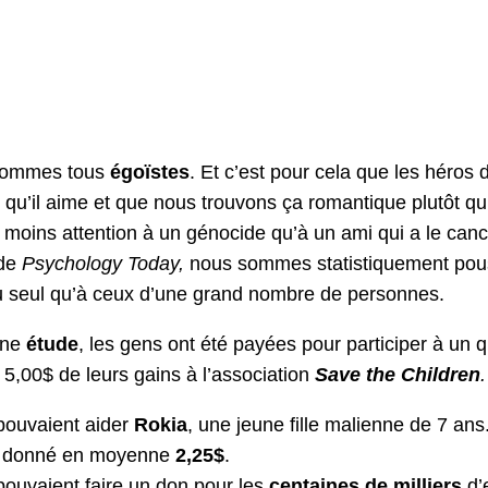
sommes tous
égoïstes
. Et c’est pour cela que les héros 
) qu’il aime et que nous trouvons ça romantique plutôt qu
s moins attention à un génocide qu’à un ami qui a le c
 de
Psychology Today,
nous sommes statistiquement pous
du seul qu’à ceux d’une grand nombre de personnes.
ne
étude
, les gens ont été payées pour participer à un 
 5,00$ de leurs gains à l’association
Save the Children
.
 pouvaient aider
Rokia
, une jeune fille malienne de 7 ans
t donné en moyenne
2,25$
.
 pouvaient faire un don pour les
centaines de milliers
d’