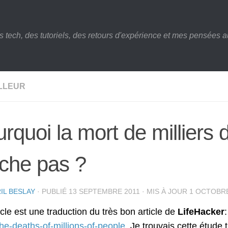
s tech, des tutoriels, des retours d'expérience et mes pensées au
ILLEUR
rquoi la mort de milliers
che pas ?
IL BESLAY
· PUBLIÉ
13 SEPTEMBRE 2011
· MIS À JOUR
1 OCTOBRE
icle est une traduction du très bon article de
LifeHacker
he-deaths-of-millions-of-people
. Je trouvais cette étude 