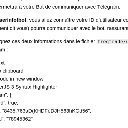
ermettra à votre Bot de communiquer avec Télégram.
serinfotbot
, vous allez connaître votre ID d’utilisateur
ent dit vous) pourra communiquer avec le bot, rassurant
nez ces deux informations dans le fichier
freqtrade/
am :
ext
 clipboard
ode in new window
erJS 3 Syntax Highlighter
am":
{
d":
true
,
:
"8435:763aD(KHDFèDJH563hKGd56"
,
d":
"78945362"