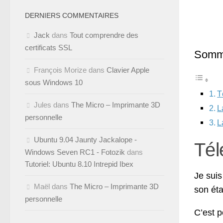
DERNIERS COMMENTAIRES
Jack
dans
Tout comprendre des
certificats SSL
Somm
François Morize
dans
Clavier Apple
sous Windows 10
T
Jules
dans
The Micro – Imprimante 3D
L
personnelle
L
Ubuntu 9.04 Jaunty Jackalope -
Tél
Windows Seven RC1 - Fotozik
dans
Tutoriel: Ubuntu 8.10 Intrepid Ibex
Je suis
Maël
dans
The Micro – Imprimante 3D
son éta
personnelle
C’est p