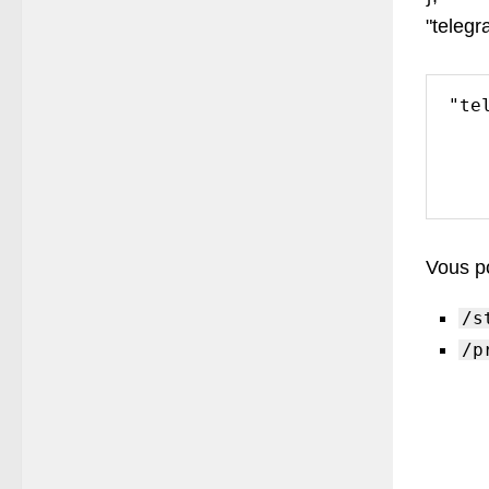
"teleg
"te
        "en
        "token": "8435
        "chat
Vous p
/s
/p