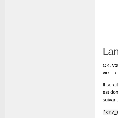
Lan
OK, vou
vie… o
Il serai
est don
suivant
"dry_