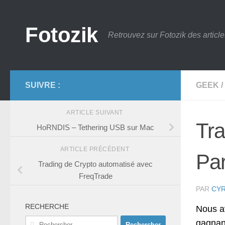
Skip to content
Fotozik
Retrouvez sur Fotozik des article
SUIVRE :
GEEK
/
ARTICLE SUIVANT
Tra
HoRNDIS – Tethering USB sur Mac
ARTICLE PRÉCÉDENT
Par
Trading de Crypto automatisé avec
FreqTrade
PAR
CYR
RECHERCHE
Nous a
Rechercher :
gagnant