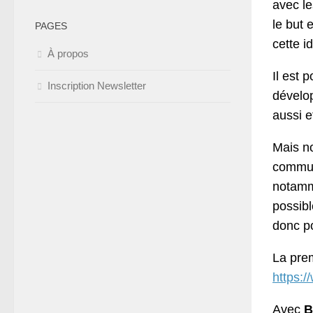
avec le
le but 
PAGES
cette i
À propos
Il est 
Inscription Newsletter
dévelop
aussi e
Mais no
communi
notamm
possibl
donc p
La prem
https:/
Avec
B