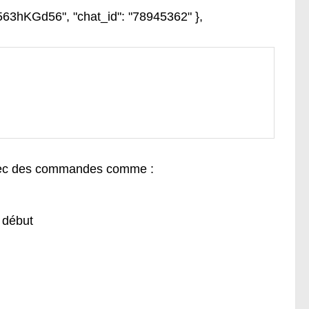
563hKGd56", "chat_id": "78945362" },
vec des commandes comme :
 début