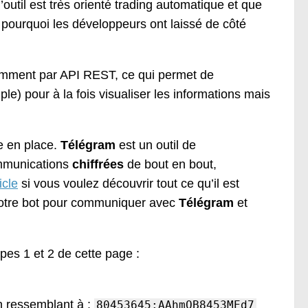
’outil est très orienté trading automatique et que
er pourquoi les développeurs ont laissé de côté
otamment par API REST, ce qui permet de
) pour à la fois visualiser les informations mais
e en place.
Télégram
est un outil de
ommunications
chiffrées
de bout en bout,
icle
si vous voulez découvrir tout ce qu’il est
 notre bot pour communiquer avec
Télégram
et
pes 1 et 2 de cette page :
on ressemblant à :
80453645:AAhmQB8453MEd7