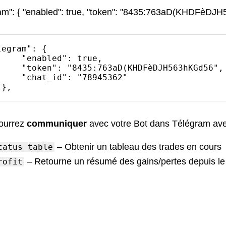
ram": { "enabled": true, "token": "8435:763aD(KHDFèDJH
legram": {

abled": true,

:763aD(KHDFèDJH563hKGd56",

_id": "78945362"

    },
ourrez
communiquer
avec votre Bot dans Télégram a
– Obtenir un tableau des trades en cours
tatus table
– Retourne un résumé des gains/pertes depuis le
rofit