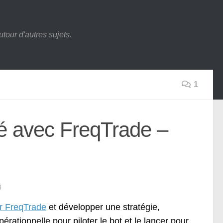
tour d'autres sujets.
1
é avec FreqTrade –
3
r FreqTrade
et développer une stratégie,
pérationnelle pour piloter le bot et le lancer pour