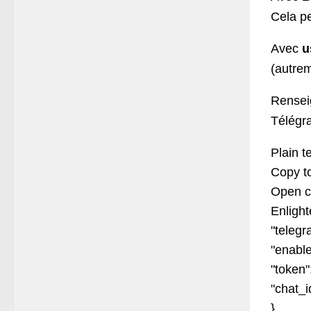
Cela p
Avec
u
(autrem
Renseig
Télégr
Plain t
Copy to
Open c
Enlight
"telegr
"enable
"token"
"chat_i
}
,