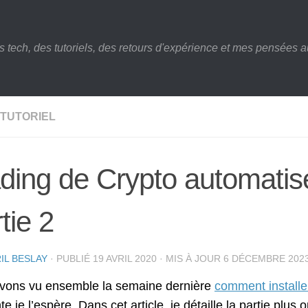
s tech, des tutoriels, des retours d'expérience et mes pensées au
TUTORIEL
ding de Crypto automatis
tie 2
IL BESLAY
· PUBLIÉ
19 AVRIL 2020
· MIS À JOUR
6 DÉCEMBRE 202
vons vu ensemble la semaine dernière
comment installe
e je l’espère. Dans cet article, je détaille la partie plus o