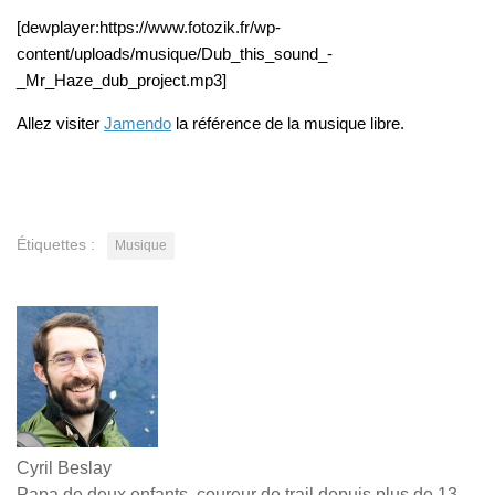
[dewplayer:https://www.fotozik.fr/wp-
content/uploads/musique/Dub_this_sound_-
_Mr_Haze_dub_project.mp3]
Allez visiter
Jamendo
la référence de la musique libre.
Étiquettes :
Musique
Cyril Beslay
Papa de deux enfants, coureur de trail depuis plus de 13