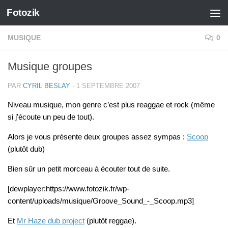
Fotozik
Skip to content
MUSIQUE
0
Musique groupes
PAR
CYRIL BESLAY
·
1 SEPTEMBRE 2007
Niveau musique, mon genre c’est plus reaggae et rock (même
si j’écoute un peu de tout).
Alors je vous présente deux groupes assez sympas :
Scoop
(plutôt dub)
Bien sûr un petit morceau à écouter tout de suite.
[dewplayer:https://www.fotozik.fr/wp-
content/uploads/musique/Groove_Sound_-_Scoop.mp3]
Et
Mr Haze dub project
(plutôt reggae).