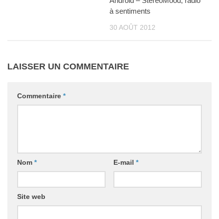
Android – StereoMood, radio
à sentiments
30 AOÛT 2012
LAISSER UN COMMENTAIRE
Commentaire
*
Nom
*
E-mail
*
Site web