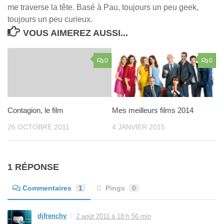
me traverse la tête. Basé à Pau, toujours un peu geek,
toujours un peu curieux.
VOUS AIMEREZ AUSSI...
0
0
Contagion, le film
Mes meilleurs films 2014
26 OCTOBRE 2011
4 JANVIER 2015
1 RÉPONSE
Commentaires
1
Pings
0
djfrenchy
2 août 2011 à 18 h 56 min