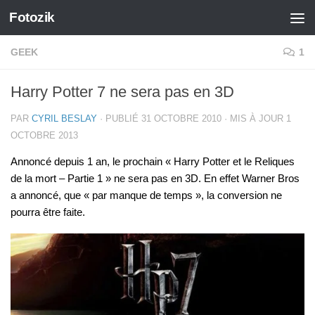
Fotozik
Skip to content
GEEK
1
Harry Potter 7 ne sera pas en 3D
PAR
CYRIL BESLAY
· PUBLIÉ
31 OCTOBRE 2010
· MIS À JOUR
1
OCTOBRE 2013
Annoncé depuis 1 an, le prochain « Harry Potter et le Reliques
de la mort – Partie 1 » ne sera pas en 3D. En effet Warner Bros
a annoncé, que « par manque de temps », la conversion ne
pourra être faite.