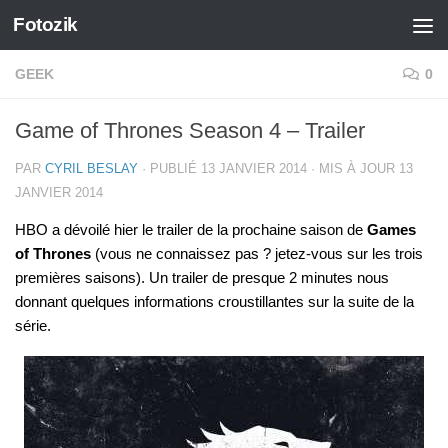
Fotozik
Skip to content
GEEK
0
Game of Thrones Season 4 – Trailer
PAR
CYRIL BESLAY
· PUBLIÉ
13 JANVIER 2014
· MIS À JOUR
13
JANVIER 2014
HBO a dévoilé hier le trailer de la prochaine saison de
Games
of Thrones
(vous ne connaissez pas ? jetez-vous sur les trois
premières saisons). Un trailer de presque 2 minutes nous
donnant quelques informations croustillantes sur la suite de la
série.