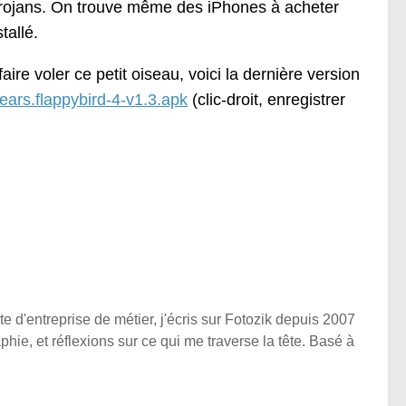
 trojans. On trouve même des iPhones à acheter
tallé.
re voler ce petit oiseau, voici la dernière version
ears.flappybird-4-v1.3.apk
(clic-droit, enregistrer
e d'entreprise de métier, j'écris sur Fotozik depuis 2007
phie, et réflexions sur ce qui me traverse la tête. Basé à