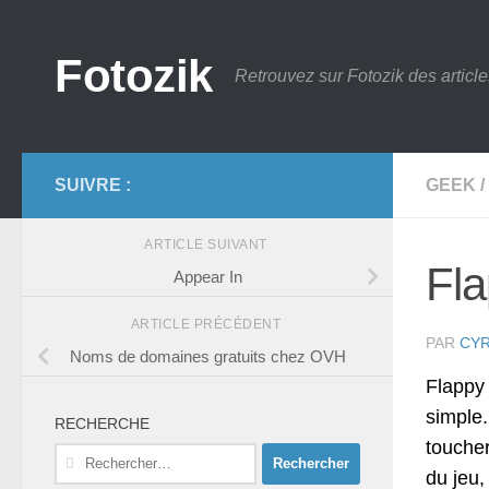
Skip to content
Fotozik
Retrouvez sur Fotozik des article
SUIVRE :
GEEK
/
ARTICLE SUIVANT
Fla
Appear In
ARTICLE PRÉCÉDENT
PAR
CYR
Noms de domaines gratuits chez OVH
Flappy 
simple
RECHERCHE
toucher
Rechercher :
du jeu