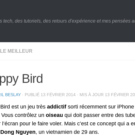
s tech, des tutoriels, des retours d'expérience et mes pensées au
LE MEILLEUR
ppy Bird
IL BESLAY
· PUBLIÉ
13 FÉVRIER 2014
· MIS À JOUR
13 FÉVRIER 2
Bird est un jeu très
addictif
sorti récemment sur iPhone 
. Vous contrôlez un
oiseau
qui doit passer entre des tube
 l’écran pour le faire voler. Mais c’est ce concept qui a 
,
Dong Nguyen
, un vietnamien de 29 ans.