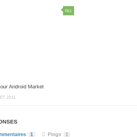
1
jour Android Market
LET 2011
ONSES
mmentaires
1
Pings
1