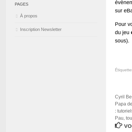
évèneme
PAGES
sur eBa
À propos
Pour vo
Inscription Newsletter
du jeu
sous).
Étiquette
Cyril Be
Papa de 
: tutori
Pau, tou
VO