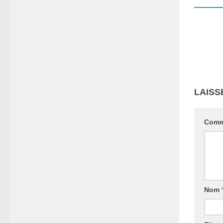
LAISS
Comm
Nom