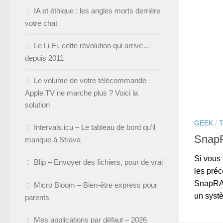
IA et éthique : les angles morts derrière
votre chat
Le Li-Fi, cette révolution qui arrive…
depuis 2011
Le volume de votre télécommande
Apple TV ne marche plus ? Voici la
solution
GEEK
/
Intervals.icu – Le tableau de bord qu’il
SnapR
manque à Strava
Si vous 
Blip – Envoyer des fichiers, pour de vrai
les précé
SnapRAI
Micro Bloom – Bien-être express pour
un systè
parents
Mes applications par défaut – 2026