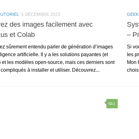
TUTORIEL
5 DÉCEMBRE 2023
GEEK
ez des images facilement avec
Syst
us et Colab
– P
ez sûrement entendu parler de génération d’images
Si vo
ligence artificielle. Il y a les solutions payantes (et
les p
) et les modèles open-source, mais ces derniers sont
Mon H
compliqués à installer et utiliser. Découvrez...
chois
1