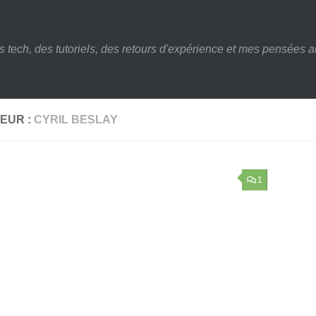
s tech, des tutoriels, des retours d'expérience et mes pensées au
EUR :
CYRIL BESLAY
1