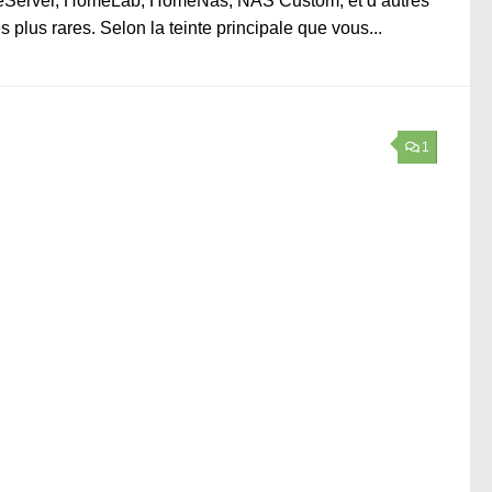
Server, HomeLab, HomeNas, NAS Custom, et d’autres
s plus rares. Selon la teinte principale que vous...
1