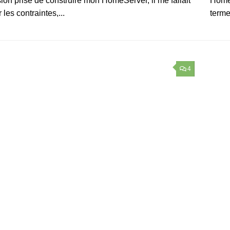
ion prise de construire mon HomeServer, il me fallait
Home
 les contraintes,...
terme
4