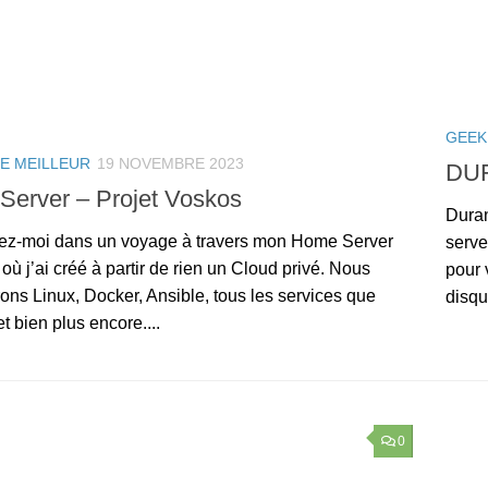
GEEK
LE MEILLEUR
19 NOVEMBRE 2023
DUF
erver – Projet Voskos
Duran
ez-moi dans un voyage à travers mon Home Server
serve
où j’ai créé à partir de rien un Cloud privé. Nous
pour 
ons Linux, Docker, Ansible, tous les services que
disqu
 et bien plus encore....
0