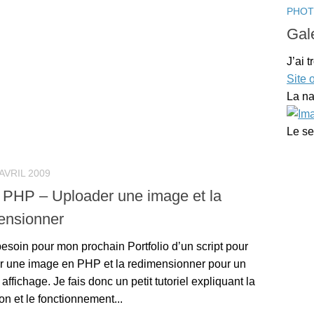
PHO
Gal
J’ai 
Site o
La na
Le se
 AVRIL 2009
t PHP – Uploader une image et la
ensionner
besoin pour mon prochain Portfolio d’un script pour
r une image en PHP et la redimensionner pour un
 affichage. Je fais donc un petit tutoriel expliquant la
ion et le fonctionnement...