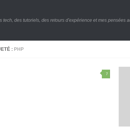
s tech, des tutoriels, des retours d'expérience et mes pensées au
UETÉ :
PHP
7