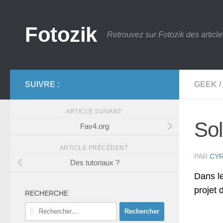
Skip to content
Fotozik
Retrouvez sur Fotozik des article
SUIVRE :
GEEK
/
ARTICLE SUIVANT
So
Fav4.org
ARTICLE PRÉCÉDENT
PAR
CYR
Des tutoriaux ?
Dans l
projet 
RECHERCHE
Rechercher :