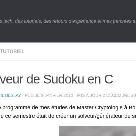
s tech, des tutoriels, des retours d'expérience et mes pensées au
TUTORIEL
lveur de Sudoku en C
IL BESLAY
· PUBLIÉ
9 JANVIER 2010
· MIS À JOUR
2 DÉCEMBRE 20
e programme de mes études de Master Cryptologie à Bord
de ce semestre était de créer un solveur/générateur de 