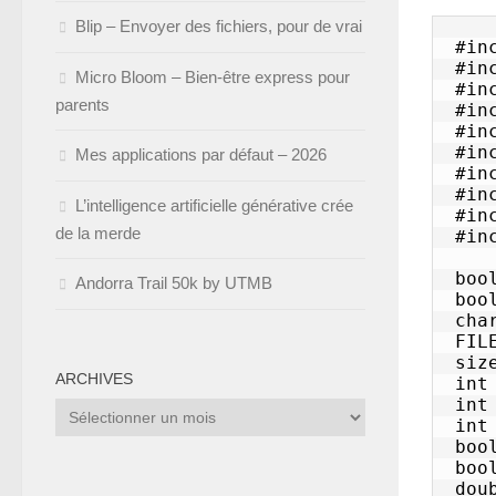
Blip – Envoyer des fichiers, pour de vrai
#in
#in
Micro Bloom – Bien-être express pour
#in
parents
#in
#in
#in
Mes applications par défaut – 2026
#in
#in
L’intelligence artificielle générative crée
#in
de la merde
#in
Andorra Trail 50k by UTMB
ARCHIVES
Archives