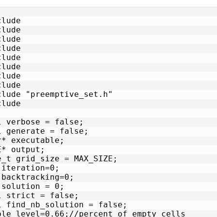
clude 
clude 
clude 
clude 
clude 
clude 
clude 
clude 
clude "preemptive_set.h"

clude 