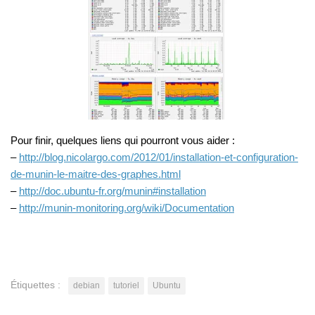
Pour finir, quelques liens qui pourront vous aider :
–
http://blog.nicolargo.com/2012/01/installation-et-configuration-
de-munin-le-maitre-des-graphes.html
–
http://doc.ubuntu-fr.org/munin#installation
–
http://munin-monitoring.org/wiki/Documentation
Étiquettes :
debian
tutoriel
Ubuntu