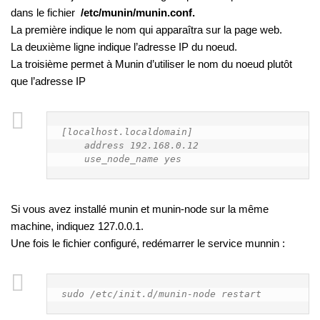
dans le fichier
/etc/munin/munin.conf.
La première indique le nom qui apparaîtra sur la page web.
La deuxième ligne indique l’adresse IP du noeud.
La troisième permet à Munin d’utiliser le nom du noeud plutôt
que l’adresse IP
[localhost.localdomain]

    address 192.168.0.12

    use_node_name yes
Si vous avez installé munin et munin-node sur la même
machine, indiquez 127.0.0.1.
Une fois le fichier configuré, redémarrer le service munnin :
sudo /etc/init.d/munin-node restart