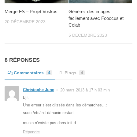
MergerFS – Projet Voskos
Générez des images
facilement avec Fooocus et
20 DÉCEMBRE 2023
Colab
5 DÉCEMBRE 2023
8 RÉPONSES
Commentaires
4
Pings
4
Christophe Jung
20 mars 2013 à 17 h 03 min
Bjr,
Une erreur s’est glissée dans les démarches…:
sudo /etc/init.d/munin restart
munin n’existe pas dans init.d
Répondre