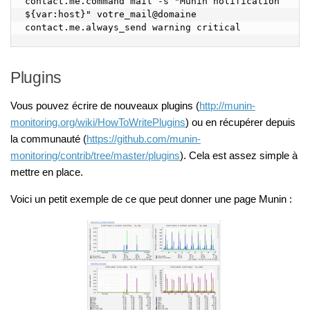
contact.me.command mail -s "Munin notification 
${var:host}" votre_mail@domaine

contact.me.always_send warning critical
Plugins
Vous pouvez écrire de nouveaux plugins (
http://munin-
monitoring.org/wiki/HowToWritePlugins
) ou en récupérer depuis
la communauté (
https://github.com/munin-
monitoring/contrib/tree/master/plugins
). Cela est assez simple à
mettre en place.
Voici un petit exemple de ce que peut donner une page Munin :