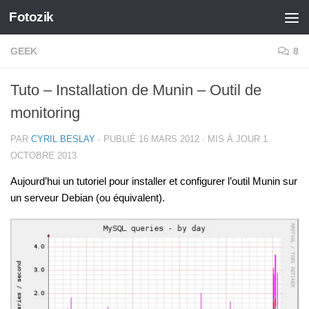
Fotozik
Skip to content
GEEK
8
Tuto – Installation de Munin – Outil de
monitoring
PAR
CYRIL BESLAY
· PUBLIÉ
16 MARS 2012
· MIS À JOUR
1
OCTOBRE 2013
Aujourd’hui un tutoriel pour installer et configurer l’outil Munin sur
un serveur Debian (ou équivalent).