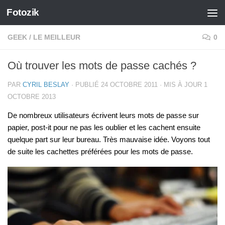
Fotozik
Skip to content
GEEK
/
LE MEILLEUR
0
Où trouver les mots de passe cachés ?
PAR
CYRIL BESLAY
· PUBLIÉ
24 OCTOBRE 2011
· MIS À JOUR
1
OCTOBRE 2013
De nombreux utilisateurs écrivent leurs mots de passe sur
papier, post-it pour ne pas les oublier et les cachent ensuite
quelque part sur leur bureau. Très mauvaise idée. Voyons tout
de suite les cachettes préférées pour les mots de passe.